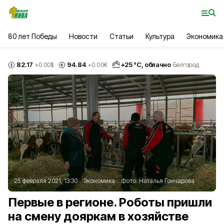
80 лет Победы
Новости
Статьи
Культура
Экономика
82.17
94.84
+
25
°С,
облачно
+0.00
$
+0.00
€
Белгород
25 февраля 2021, 13:30
Экономика
Фото:
Наталья Гончарова
Первые в регионе. Роботы пришли
на смену дояркам в хозяйстве