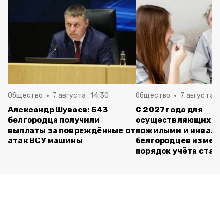
Общество
7 августа , 14:30
Общество
7 августа , 
Александр Шуваев: 543
С 2027 года для
белгородца получили
осуществляющих ух
выплаты за повреждённые от
пожилыми и инвал
атак ВСУ машины
белгородцев измен
порядок учёта ста