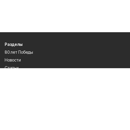
Разделы
80 лет Победы
Новости
Статьи
Культура
Экономика
Официально
Спорт
Общество
Газета
Политика