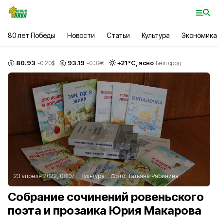
80 лет Победы
Новости
Статьи
Культура
Экономика
80.93
93.19
+
21
°С,
ясно
-0.20
$
-0.39
€
Белгород
23 апреля 2022, 08:07
Культура
Фото:
Татьяна Рябинина
Собрание сочинений ровеньского
поэта и прозаика Юрия Макарова