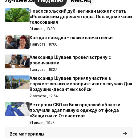
Неделю
Месяц
Лучшее за
Новооскольский дуб-великан может стать
«Российским деревом года». Последние часы
голосования
31 июля , 13:30
Каждая поездка – новые впечатления
1 августа , 10:00
Александр Шуваев провёл встречу с
ровенчанами
1 августа , 19:27
Александр Шуваев принял участие в
торжественных мероприятиях по случаю Дня
Воздушно-десантных войск
2 августа , 12:54
Ветераны СВО из Белгородской области
получили адаптивную одежду от фонда
«Защитники Отечества»
31 июля , 13:57
Все материалы