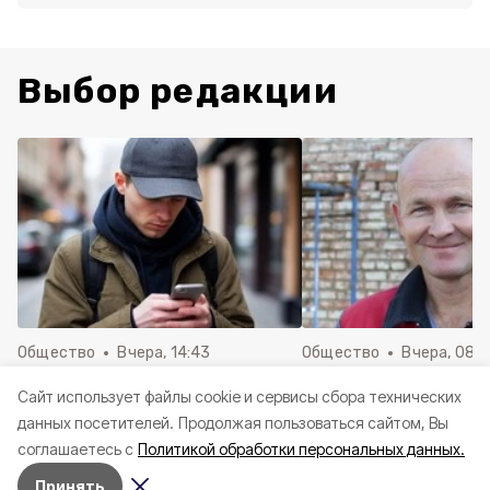
Выбор редакции
Общество
Вчера, 14:43
Общество
Вчера, 08:
Сотрудники газеты
Преодолевая трудн
Cайт использует файлы cookie и сервисы сбора технических
«Ровеньская нива» не
данных посетителей.
Продолжая пользоваться сайтом, Вы
собирают сведения об
соглашаетесь с
Политикой обработки персональных данных.
участниках СВО
Принять