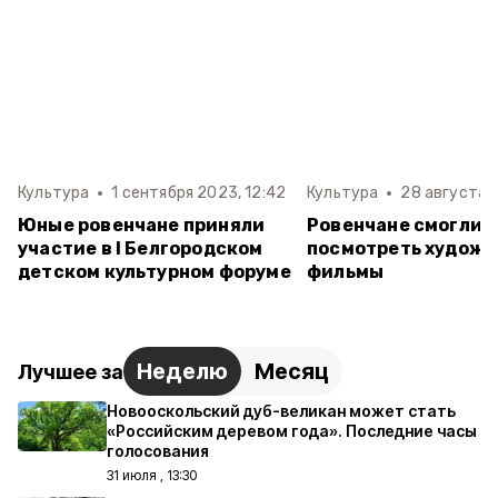
Культура
1 сентября 2023, 12:42
Культура
28 августа 2
Юные ровенчане приняли
Ровенчане смогли 
участие в I Белгородском
посмотреть худож
детском культурном форуме
фильмы
Неделю
Месяц
Лучшее за
Новооскольский дуб-великан может стать
«Российским деревом года». Последние часы
голосования
31 июля , 13:30