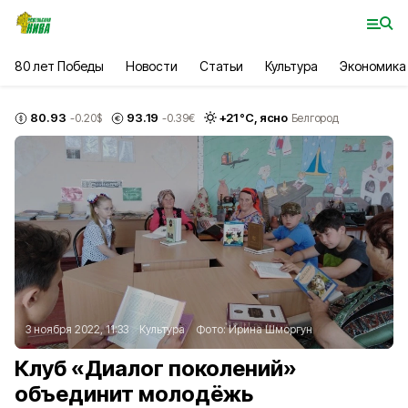
80 лет Победы
Новости
Статьи
Культура
Экономика
80.93
93.19
+
21
°С,
ясно
-0.20
$
-0.39
€
Белгород
3 ноября 2022, 11:33
Культура
Фото:
Ирина Шморгун
Клуб «Диалог поколений»
объединит молодёжь