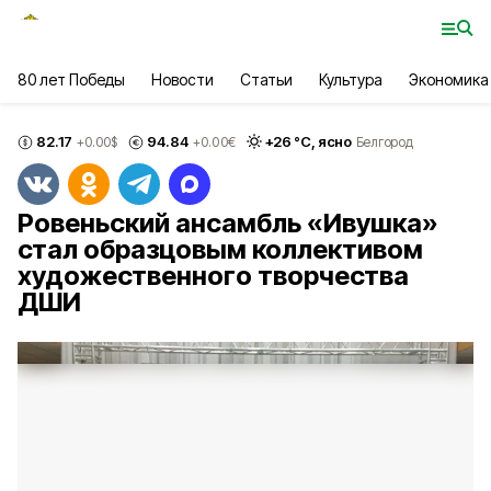
80 лет Победы
Новости
Статьи
Культура
Экономика
82.17
94.84
+
26
°С,
ясно
+0.00
$
+0.00
€
Белгород
Ровеньский ансамбль «Ивушка»
стал образцовым коллективом
художественного творчества
ДШИ