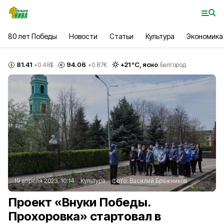
80 лет Победы
Новости
Статьи
Культура
Экономика
81.41
94.06
+
21
°С,
ясно
+0.48
$
+0.87
€
Белгород
19 апреля 2023, 10:14
Культура
Фото:
Василий Бражников
Проект «Внуки Победы.
Прохоровка» стартовал в