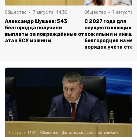
Общество
7 августа , 14:30
Общество
7 августа , 
Александр Шуваев: 543
С 2027 года для
белгородца получили
осуществляющих ух
выплаты за повреждённые от
пожилыми и инвал
атак ВСУ машины
белгородцев измен
порядок учёта ста
7 августа , 14:30
Общество
Фото:
max.ru/aleksandr_shuvaev