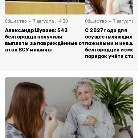
Общество
7 августа , 14:30
Общество
7 августа , 
Александр Шуваев: 543
С 2027 года для
белгородца получили
осуществляющих ух
выплаты за повреждённые от
пожилыми и инвал
атак ВСУ машины
белгородцев измен
порядок учёта ста