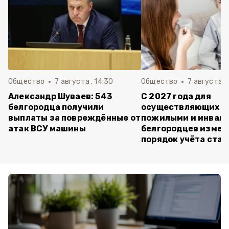
Общество
7 августа , 14:30
Общество
7 августа , 
Александр Шуваев: 543
С 2027 года для
белгородца получили
осуществляющих ух
выплаты за повреждённые от
пожилыми и инвал
атак ВСУ машины
белгородцев измен
порядок учёта ста