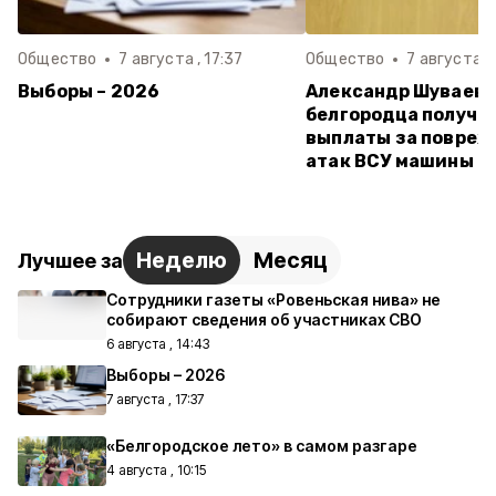
Общество
7 августа , 17:37
Общество
7 августа , 
Выборы – 2026
Александр Шуваев:
белгородца получи
выплаты за повреж
атак ВСУ машины
Неделю
Месяц
Лучшее за
Сотрудники газеты «Ровеньская нива» не
собирают сведения об участниках СВО
6 августа , 14:43
Выборы – 2026
7 августа , 17:37
«Белгородское лето» в самом разгаре
4 августа , 10:15