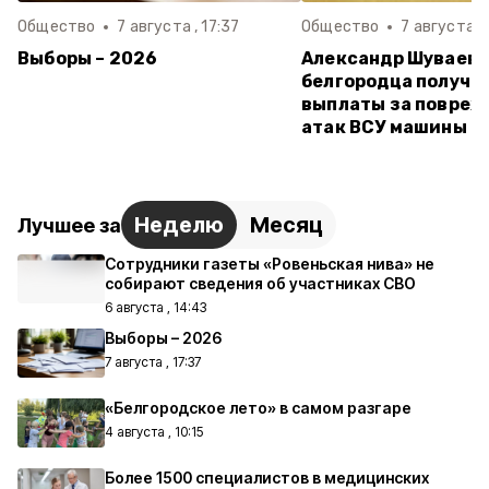
Общество
7 августа , 17:37
Общество
7 августа , 
Выборы – 2026
Александр Шуваев:
белгородца получи
выплаты за повреж
атак ВСУ машины
Неделю
Месяц
Лучшее за
Сотрудники газеты «Ровеньская нива» не
собирают сведения об участниках СВО
6 августа , 14:43
Выборы – 2026
7 августа , 17:37
«Белгородское лето» в самом разгаре
4 августа , 10:15
Более 1500 специалистов в медицинских