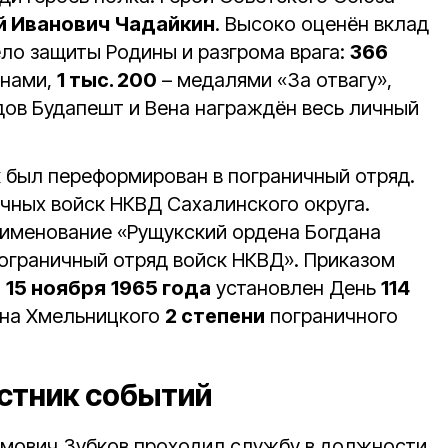
й Иванович Чадайкин
. Высоко оценён вклад
ело защиты Родины и разгрома врага:
366
нами,
1 тыс. 200
– медалями «За отвагу»,
дов Будапешт и Вена награждён весь личный
 был переформирован в пограничный отряд.
ичных войск НКВД Сахалинского округа.
именование «Рущукский ордена Богдана
ограничный отряд войск НКВД». Приказом
т
15 ноября
1965 года
установлен День
114
на Хмельницкого
2 степени
пограничного
стник событий
имович Зубков проходил службу в должности