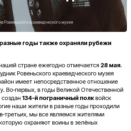
ив Ровеньского краеведческого музея
 разные годы также охраняли рубежи
 нашей стране ежегодно отмечается
28 мая
.
удник Ровеньского краеведческого музея
 район имеет непосредственное отношение
у. Во‑первых, в годы Великой Отечественной
л создан
134-й пограничный полк
войск
огие наши жители в разные годы проходили
 в‑третьих, мы все являемся жителями
 которую охраняют воины в зелёных