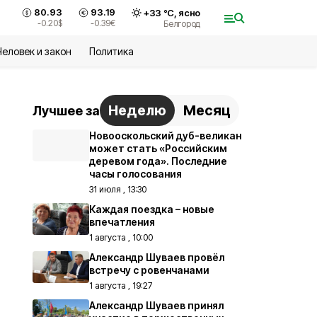
80.93
93.19
+
33
°С,
ясно
-0.20
$
-0.39
€
Белгород
Человек и закон
Политика
Неделю
Месяц
Лучшее за
Новооскольский дуб-великан
может стать «Российским
деревом года». Последние
часы голосования
31 июля , 13:30
Каждая поездка – новые
впечатления
1 августа , 10:00
Александр Шуваев провёл
встречу с ровенчанами
1 августа , 19:27
Александр Шуваев принял