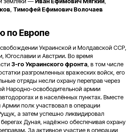
ши земляки —
Иван Ефимович Мягкий
,
бков
,
Тимофей Ефимович Волочаев
ю по Европе
освобождении Украинской и Молдавской ССР,
и, Югославии и Австрии. Во время
асти
3-го Украинского фронта
, в том числе
остатки разгромленных вражеских войск, его
ьные отряды несли охрану переправ через
ой Народно-освободительной армии
втодорогах и в населённых пунктах. Вместе
 Армии полк участвовал в операции
ущук, а затем успешно ликвидировал
 берегах Дуная, надёжно обеспечивая охрану
реправам. За активное участие в операции