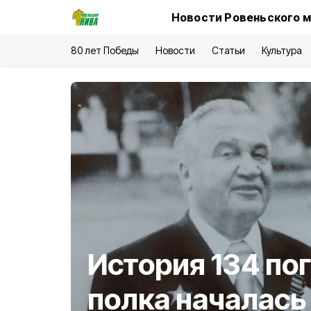
Новости Ровеньского м
80 лет Победы
Новости
Статьи
Культура
История 134 по
полка началась 