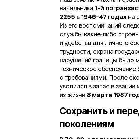
начальника
1-й
погранза
2255
в
1946–47 годах
на 
Из его воспоминаний след
службы какие‑либо строен
и удобства для личного со
трудности, охрана государ
нарушений границы было м
техническое обеспечение 
с требованиями. После ок
уволился в запас в звании
из жизни
8 марта
1987 го
Сохранить и пер
поколениям