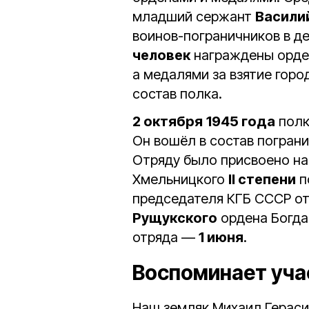
младший сержант
Васили
воинов-пограничников в д
человек
награждены орде
а медалями за взятие горо
состав полка.
2 октября
1945 года
полк
Он вошёл в состав погран
Отряду было присвоено на
Хмельницкого
II степени
п
председателя КГБ СССР о
Рущукского
ордена Богда
отряда —
1 июня
.
Воспоминает уча
Наш земляк Михаил Герас