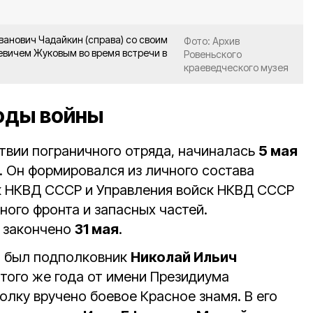
анович Чадайкин (справа) со своим
Фото: Архив
вичем Жуковым во время встречи в
Ровеньского
краеведческого музея
оды войны
ствии пограничного отряда, начиналась
5 мая
. Он формировался из личного состава
к НКВД СССР и Управления войск НКВД СССР
ного фронта и запасных частей.
 закончено
31 мая
.
 был подполковник
Николай Ильич
того же года от имени Президиума
лку вручено боевое Красное знамя. В его