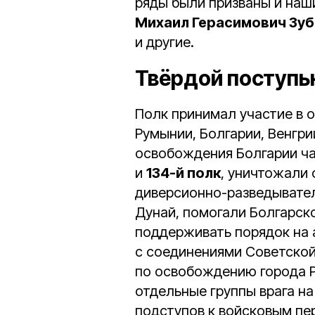
ряды были призваны и на
Михаил Герасимович Зу
и другие.
Твёрдой поступь
Полк принимал участие в 
Румынии, Болгарии, Венгри
освобождения Болгарии ч
и
134-й полк
, уничтожали 
диверсионно-разведывател
Дунай, помогали Болгарск
поддерживать порядок на а
с соединениями Советской
по освобождению города Р
отдельные группы врага на
подступов к войсковым пе