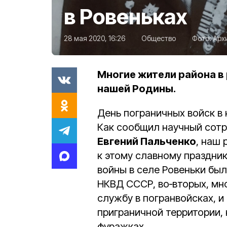
в Ровеньках
28 мая 2020, 16:26
Общество
Фото:
Арх
Многие жители района в
нашей Родины.
День пограничных войск в
Как сообщил научный сотр
Евгений Пальченко
, наш
к этому славному праздник
войны в селе Ровеньки бы
НКВД СССР, во‑вторых, мн
службу в погранвойсках, и
приграничной территории,
фуражках.