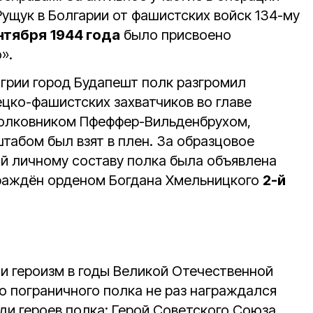
ущук в Болгарии от фашистских войск 134-му
нтября
1944 года
было присвоено
».
нгрии город Будапешт полк разгромил
цко-фашистских захватчиков во главе
олковником Пфеффер-Вильденбрухом,
табом был взят в плен. За образцовое
й личному составу полка была объявлена
граждён орденом Богдана Хмельницкого
2-й
и героизм в годы Великой Отечественной
о пограничного полка не раз награждался
ди героев полка: Герой Советского Союза