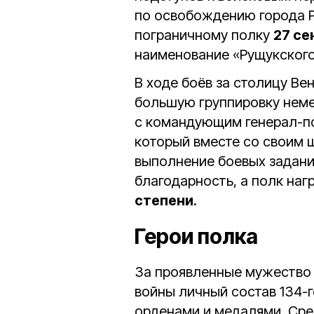
по освобождению города Р
пограничному полку
27 се
наименование «Рущукского
В ходе боёв за столицу Ве
большую группировку неме
с командующим генерал-п
который вместе со своим ш
выполнение боевых задани
благодарность, а полк на
степени
.
Герои полка
За проявленные мужество 
войны личный состав 134-г
орденами и медалями. Сре