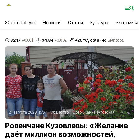
80 лет Победы
Новости
Статьи
Культура
Экономика
82.17
94.84
+
26
°С,
облачно
+0.00
$
+0.00
€
Белгород
21 августа 2020, 15:57
Общество
Фото:
Жанна Титовская
Ровенчане Кузовлевы: «Желание
даёт миллион возможностей,