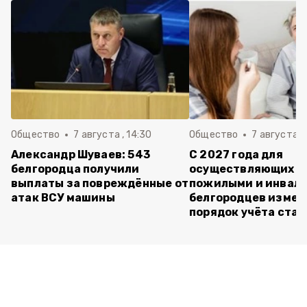
Общество
7 августа , 14:30
Общество
7 августа , 
Александр Шуваев: 543
С 2027 года для
белгородца получили
осуществляющих ух
выплаты за повреждённые от
пожилыми и инвал
атак ВСУ машины
белгородцев измен
порядок учёта ста