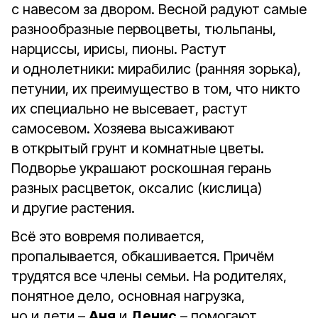
с навесом за двором. Весной радуют самые
разнообразные первоцветы, тюльпаны,
нарциссы, ирисы, пионы. Растут
и однолетники: мирабилис (ранняя зорька),
петунии, их преимущество в том, что никто
их специально не высевает, растут
самосевом. Хозяева высаживают
в открытый грунт и комнатные цветы.
Подворье украшают роскошная герань
разных расцветок, оксалис (кислица)
и другие растения.
Всё это вовремя поливается,
пропалывается, обкашивается. Причём
трудятся все члены семьи. На родителях,
понятное дело, основная нагрузка,
но и дети –
Аня
и
Денис
– помогают