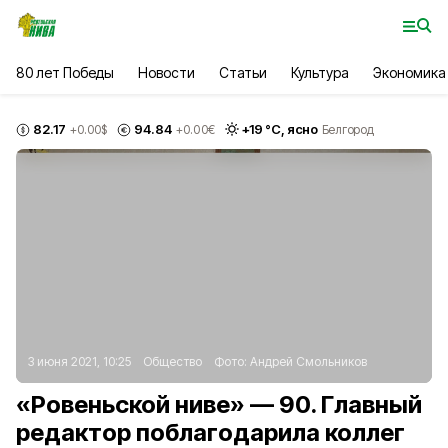
80 лет Победы
Новости
Статьи
Культура
Экономика
82.17
94.84
+
19
°С,
ясно
+0.00
$
+0.00
€
Белгород
3 июня 2021, 10:25
Общество
Фото:
Андрей Смольников
«Ровеньской ниве» — 90. Главный
редактор поблагодарила коллег