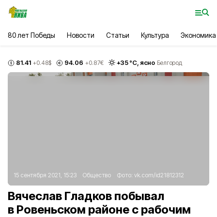
80 лет Победы
Новости
Статьи
Культура
Экономика
81.41
94.06
+
35
°С,
ясно
+0.48
$
+0.87
€
Белгород
15 сентября 2021, 15:23
Общество
Фото:
vk.com/id21812312
Вячеслав Гладков побывал
в Ровеньском районе с рабочим