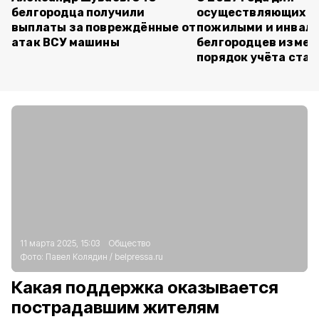
белгородца получили
осуществляющих ух
выплаты за повреждённые от
пожилыми и инвал
атак ВСУ машины
белгородцев измен
порядок учёта ста
11 марта 2025, 15:03
Общество
Фото:
Павел Колядин
/
belpressa.ru
Какая поддержка оказывается
пострадавшим жителям