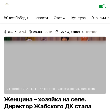
80 лет Победы
Новости
Статьи
Культура
Экономика
82.17
94.84
+
27
°С,
облачно
+0.76
$
+0.78
€
Белгород
21 октября 2021, 13:41
Общество
Фото:
vk.com/kultura_belrn
Женщина – хозяйка на селе.
Директор Жабского ДК стала