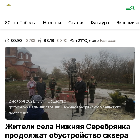
80 лет Победы
Новости
Статьи
Культура
Экономика
80.93
93.19
+
21
°С,
ясно
-0.20
$
-0.39
€
Белгород
2 ноября 2021, 13:51
Общество
Фото:
Архив администрации Верхнесеребрянского сельского
поселения
Жители села Нижняя Серебрянка
продолжат обустройство сквера