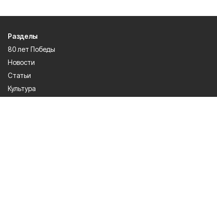
Разделы
80 лет Победы
Новости
Статьи
Культура
Экономика
Официально
Спорт
Общество
Газета
Политика
Человек и закон
О проекте