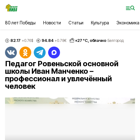
80 лет Победы
Новости
Статьи
Культура
Экономика
82.17
94.84
+
27
°С,
облачно
+0.76
$
+0.78
€
Белгород
Педагог Ровеньской основной
школы Иван Манченко –
профессионал и увлечённый
человек