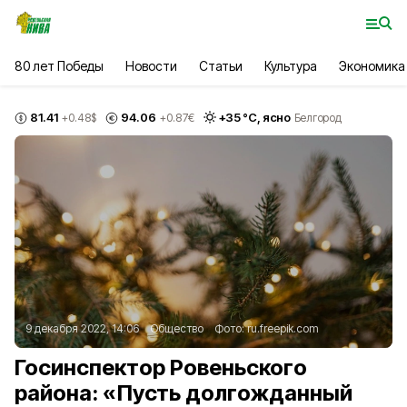
80 лет Победы
Новости
Статьи
Культура
Экономика
81.41
94.06
+
35
°С,
ясно
+0.48
$
+0.87
€
Белгород
9 декабря 2022, 14:06
Общество
Фото:
ru.freepik.com
Госинспектор Ровеньского
района: «Пусть долгожданный