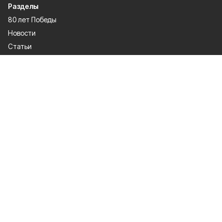
Разделы
80 лет Победы
Новости
Статьи
Культура
Экономика
Официально
Спорт
Общество
Газета
Политика
Человек и закон
О проекте
Об издании
Правила использования
Рекламодателям