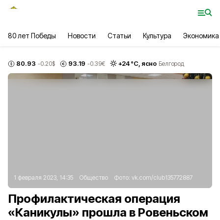
80 лет Победы
Новости
Статьи
Культура
Экономика
80.93
93.19
+
24
°С,
ясно
-0.20
$
-0.39
€
Белгород
1 февраля 2023, 14:35
Общество
Фото:
vk.com/club135772887
Профилактическая операция
«Каникулы» прошла в Ровеньском