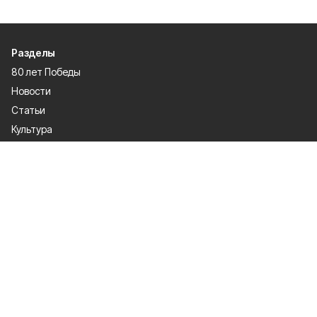
Разделы
80 лет Победы
Новости
Статьи
Культура
Экономика
Официально
Спорт
Общество
Газета
Политика
Человек и закон
О проекте