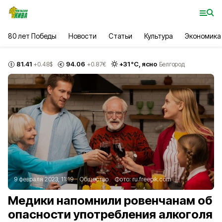
80 лет Победы
Новости
Статьи
Культура
Экономика
81.41
94.06
+
31
°С,
ясно
+0.48
$
+0.87
€
Белгород
9 февраля 2023, 11:19
Общество
Фото:
ru.freepik.com
Медики напомнили ровенчанам об
опасности употребления алкоголя