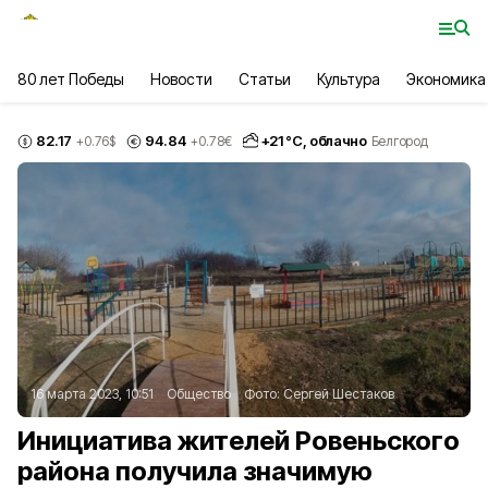
80 лет Победы
Новости
Статьи
Культура
Экономика
82.17
94.84
+
21
°С,
облачно
+0.76
$
+0.78
€
Белгород
16 марта 2023, 10:51
Общество
Фото:
Сергей Шестаков
Инициатива жителей Ровеньского
района получила значимую