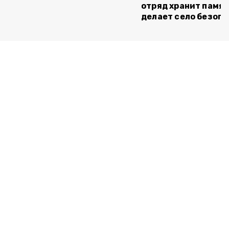
отряд хранит памят
делает село безоп