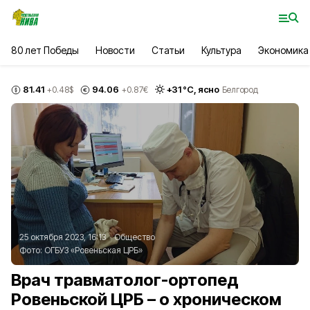
80 лет Победы
Новости
Статьи
Культура
Экономика
81.41
94.06
+
31
°С,
ясно
+0.48
$
+0.87
€
Белгород
25 октября 2023, 16:13
Общество
Фото:
ОГБУЗ «Ровеньская ЦРБ»
Врач травматолог-ортопед
Ровеньской ЦРБ – о хроническом