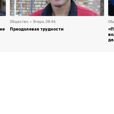
Общество
Вчера, 08:46
Об
 не
Преодолевая трудности
«П
во
де