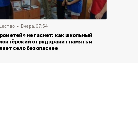
щество
Вчера, 07:54
рометей» не гаснет: как школьный
лонтёрский отряд хранит память и
лает село безопаснее