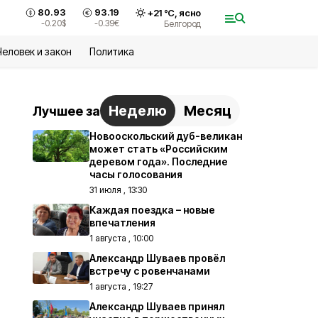
80.93
93.19
+
21
°С,
ясно
-0.20
$
-0.39
€
Белгород
Человек и закон
Политика
Неделю
Месяц
Лучшее за
Новооскольский дуб-великан
может стать «Российским
деревом года». Последние
часы голосования
31 июля , 13:30
Каждая поездка – новые
впечатления
1 августа , 10:00
Александр Шуваев провёл
встречу с ровенчанами
1 августа , 19:27
Александр Шуваев принял