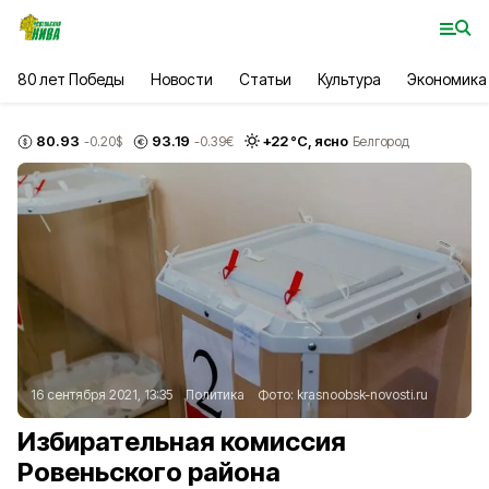
80 лет Победы
Новости
Статьи
Культура
Экономика
80.93
93.19
+
22
°С,
ясно
-0.20
$
-0.39
€
Белгород
16 сентября 2021, 13:35
Политика
Фото:
krasnoobsk-novosti.ru
Избирательная комиссия
Ровеньского района