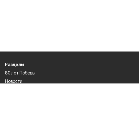
Разделы
80 лет Победы
Новости
Статьи
Культура
Экономика
Официально
Спорт
Общество