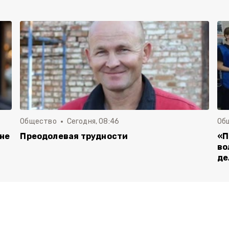
Общество
Сегодня, 08:46
Об
 не
Преодолевая трудности
«П
во
де