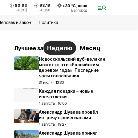
80.93
93.19
+
33
°С,
ясно
-0.20
$
-0.39
€
Белгород
Человек и закон
Политика
Неделю
Месяц
Лучшее за
Новооскольский дуб-великан
может стать «Российским
деревом года». Последние
часы голосования
31 июля , 13:30
Каждая поездка – новые
впечатления
1 августа , 10:00
Александр Шуваев провёл
встречу с ровенчанами
1 августа , 19:27
Александр Шуваев принял