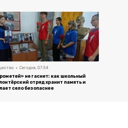
щество
Сегодня, 07:54
рометей» не гаснет: как школьный
лонтёрский отряд хранит память и
лает село безопаснее