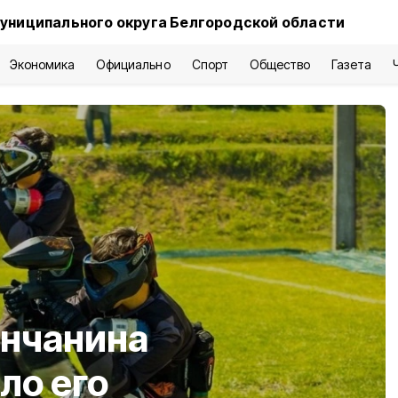
униципального округа Белгородской области
Экономика
Официально
Спорт
Общество
Газета
енчанина
ло его