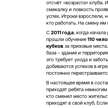
отсчёт «возраста» клуба. 
смекалку и ловкость проя
успех. Игроки взрослели, 
кто работать. На смену им
С
2011 года
, когда начала
прошли обучение
110 чел
кубков
за призовые места.
база – здание и территория
это требует ухода и забот
добиваются успехов в игре
постоянно перестраиваетс
В настоящее время в соста
приходят ребята немноги
кто сменил место жительс
приходят в свой клуб. Есл