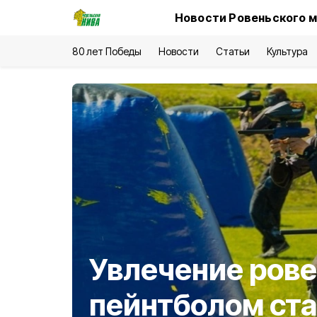
Новости Ровеньского м
80 лет Победы
Новости
Статьи
Культура
Увлечение ров
пейнтболом ста