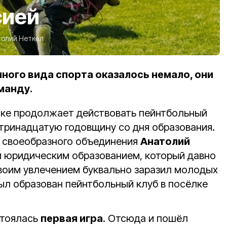
сией
толий Неткал
ного вида спорта оказалось немало, они
манду.
лке продолжает действовать пейнтбольный
 тринадцатую годовщину со дня образования.
о своеобразного объединения
Анатолий
м юридическим образованием, который давно
воим увлечением буквально заразил молодых
ыл образован пейнтбольный клуб в посёлке
стоялась
первая игра
. Отсюда и пошёл