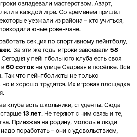
Игроки овладевали мастерством. Азарт,
вляли в каждой игре. Со временем пришёл
некоторые уезжали из района – кто учиться,
 приходили юные ровенчане.
 работать секция по спортивному пейнтболу,
овек
. За эти же годы игроки завоевали
58
 Сегодня у пейнтбольного клуба есть своя
 в
60 соток
на улице Садовая в посёлке. Всё
ы. Так что пейнтболисты не только
, но и хорошо трудятся. Их игровая площадка
я.
ве клуба есть школьники, студенты. Сюда
м старше
13 лет
. Не теряют с ним связь и те,
тва. Приезжая на родину, молодые люди
и надо поработать – они с удовольствием,