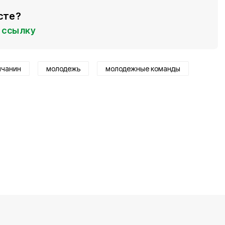
сте?
ссылку
нчанин
молодежь
молодежные команды