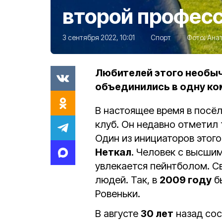
второй профес
3 сентября 2022, 10:01
Спорт
Фото:
Ана
Любителей этого необыч
объединились в одну ко
В настоящее время в посё
клуб. Он недавно отметил
Один из инициаторов этог
Неткал
. Человек с высши
увлекается пейнтболом. С
людей. Так, в
2009 году
б
Ровеньки.
В августе
30 лет
назад со