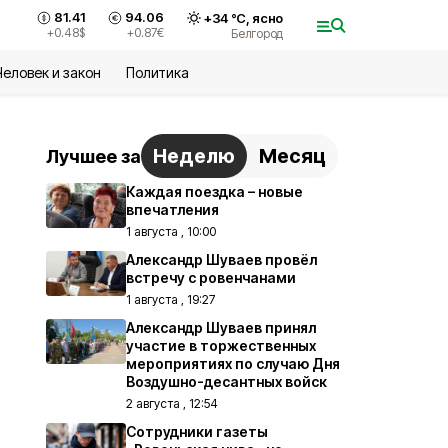
81.41
94.06
+
34
°С,
ясно
+0.48
$
+0.87
€
Белгород
Человек и закон
Политика
Неделю
Месяц
Лучшее за
Каждая поездка – новые
впечатления
1 августа , 10:00
Александр Шуваев провёл
встречу с ровенчанами
1 августа , 19:27
Александр Шуваев принял
участие в торжественных
мероприятиях по случаю Дня
Воздушно-десантных войск
2 августа , 12:54
Сотрудники газеты