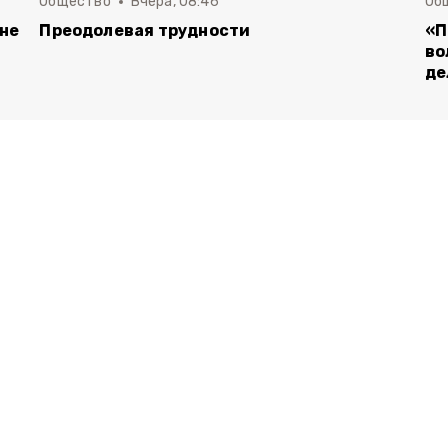
Общество
Вчера, 08:46
Об
 не
Преодолевая трудности
«П
во
де