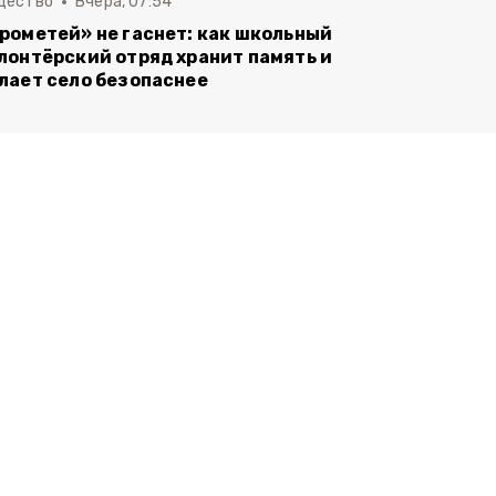
щество
Вчера, 07:54
рометей» не гаснет: как школьный
лонтёрский отряд хранит память и
лает село безопаснее