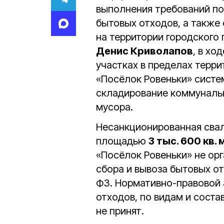
выполнения требований п
бытовых отходов, а также
на территории городского
Денис Криволапов
, в хо
участках в пределах терр
«Посёлок Ровеньки» систе
складирование коммунальн
мусора.
Несанкционированная свал
площадью
3 тыс. 600 кв. 
«Посёлок Ровеньки» не о
сбора и вывоза бытовых о
ФЗ. Нормативно-правовой 
отходов, по видам и соста
не принят.