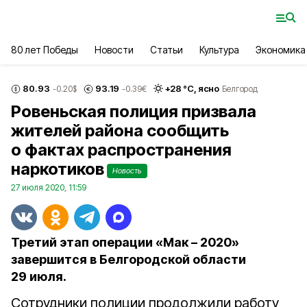
80 лет Победы
Новости
Статьи
Культура
Экономика
80.93
93.19
+
28
°С,
ясно
-0.20
$
-0.39
€
Белгород
Ровеньская полиция призвала
жителей района сообщить
о фактах распространения
наркотиков
Новость
27 июля 2020, 11:59
Третий этап операции «Мак – 2020»
завершится в Белгородской области
29 июля.
Сотрудники полиции продолжили работу