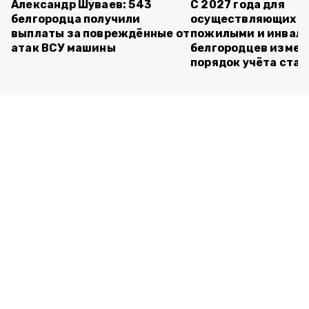
Александр Шуваев: 543
С 2027 года для
белгородца получили
осуществляющих ух
выплаты за повреждённые от
пожилыми и инвал
атак ВСУ машины
белгородцев измен
порядок учёта ста