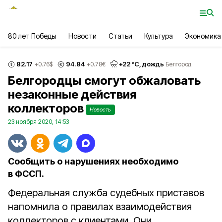
80 лет Победы
Новости
Статьи
Культура
Экономика
82.17
94.84
+
22
°С,
дождь
+0.76
$
+0.78
€
Белгород
Белгородцы смогут обжаловать
незаконные действия
коллекторов
Новость
23 ноября 2020, 14:53
Сообщить о нарушениях необходимо
в ФССП.
Федеральная служба судебных приставов
напомнила о правилах взаимодействия
коллекторов с клиентами. Они