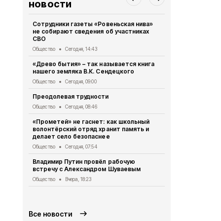
новости
Сотрудники газеты «Ровеньская нива»
Жители Бел
не собирают сведения об участниках
более 475 т
СВО
МФЦ
Общество
Сегодня, 14:43
Общество
Вч
«Древо бытия» – так называется книга
28 парней 
нашего земляка В.К. Сендецкого
участие в 
«Армата»
Общество
Сегодня, 09:00
Общество
Вч
Преодолевая трудности
Сотрудники
Общество
Сегодня, 08:46
правилах р
летом
«Прометей» не гаснет: как школьный
волонтёрский отряд хранит память и
Общество
Вч
делает село безопаснее
2 беспилот
Общество
Сегодня, 07:54
округом
Владимир Путин провёл рабочую
Общество
Вч
встречу с Александром Шуваевым
Татьяна Ки
Общество
Вчера, 18:23
отключении
Общество
Вч
Все новости