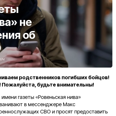
зеты
ва» не
ния об
О
рум
аниваем родственников погибших бойцов!
 Пожалуйста, будьте внимательны!
т имени газеты «Ровеньская нива»
званивают в мессенджере Макс
оеннослужащих СВО и просят предоставить