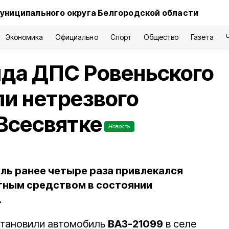
униципального округа Белгородской области
Экономика
Официально
Спорт
Общество
Газета
яда ДПС Ровеньского
и нетрезвого
 Всесвятке
Новость
ль ранее четыре раза привлекался
тным средством в состоянии
.
становили автомобиль
ВАЗ-21099
в селе