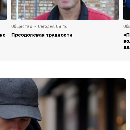
Общество
Сегодня, 08:46
Об
 не
Преодолевая трудности
«П
во
де