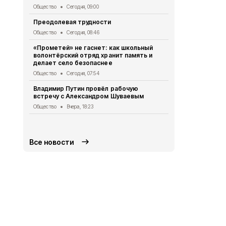
«Армата»
Общество
Сегодня, 09:00
Общество
Вч
Преодолевая трудности
Сотрудники
Общество
Сегодня, 08:46
правилах р
летом
«Прометей» не гаснет: как школьный
волонтёрский отряд хранит память и
Общество
Вч
делает село безопаснее
2 беспилот
Общество
Сегодня, 07:54
округом
Владимир Путин провёл рабочую
Общество
Вч
встречу с Александром Шуваевым
Татьяна Ки
Общество
Вчера, 18:23
отключении
Общество
Вч
Все новости