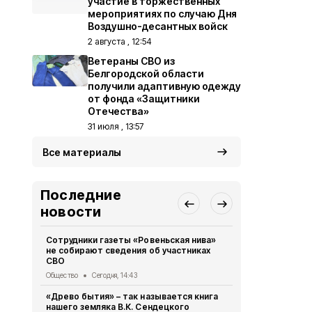
участие в торжественных
мероприятиях по случаю Дня
Воздушно-десантных войск
2 августа , 12:54
Ветераны СВО из
Белгородской области
получили адаптивную одежду
от фонда «Защитники
Отечества»
31 июля , 13:57
Все материалы
Последние
новости
Сотрудники газеты «Ровеньская нива»
Жители Бел
не собирают сведения об участниках
более 475 т
СВО
МФЦ
Общество
Сегодня, 14:43
Общество
Вч
«Древо бытия» – так называется книга
28 парней 
нашего земляка В.К. Сендецкого
участие в 