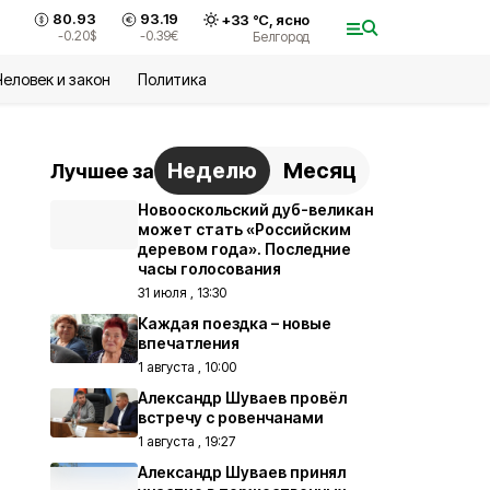
80.93
93.19
+
33
°С,
ясно
-0.20
$
-0.39
€
Белгород
Человек и закон
Политика
Неделю
Месяц
Лучшее за
Новооскольский дуб-великан
может стать «Российским
деревом года». Последние
часы голосования
31 июля , 13:30
Каждая поездка – новые
впечатления
1 августа , 10:00
Александр Шуваев провёл
встречу с ровенчанами
1 августа , 19:27
Александр Шуваев принял