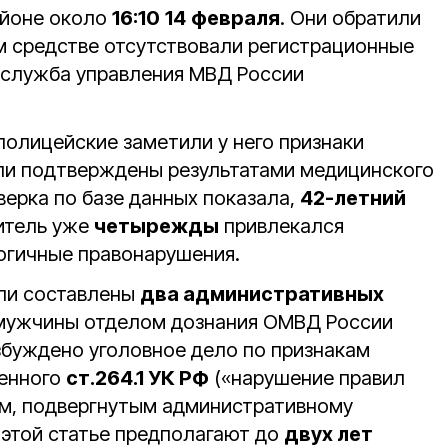
айоне около
16:10
14
февраля
. Они обратили
м средстве отсутствовали регистрационные
служба управления МВД России
полицейские заметили у него признаки
ли подтверждены результатами медицинского
верка по базе данных показала,
42-летний
итель уже
четырежды
привлекался
логичные правонарушения.
ли составлены
два административных
 мужчины отделом дознания ОМВД России
збуждено уголовное дело по признакам
ренного
ст.264.1 УК РФ
(«нарушение правил
м, подвергнутым административному
 этой статье предполагают до
двух лет