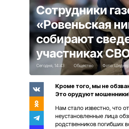
Сотрудники га
«Ровеньская ни
собирают сведе
участниках СВ
Сегодня, 14:43
Общество
Фото:
Шедев
Кроме того, мы не обзв
Это орудуют мошенники!
Нам стало известно, что о
неустановленные лица об
родственников погибших в