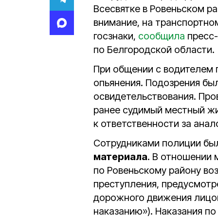
Всесвятке в Ровеньском р
внимание, на транспортно
госзнаки,
сообщила
пресс-
по Белгородской области.
При общении с водителем 
опьянения. Подозрения бы
освидетельствования. Про
ранее судимый местный ж
к ответственности за ана
Сотрудниками полиции бы
материала
. В отношении
по Ровеньскому району во
преступления, предусмот
дорожного движения лицо
наказанию»). Наказания по