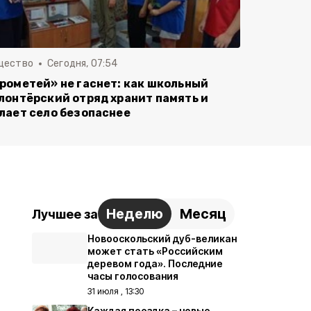
щество
Сегодня, 07:54
рометей» не гаснет: как школьный
лонтёрский отряд хранит память и
лает село безопаснее
Неделю
Месяц
Лучшее за
Новооскольский дуб-великан
может стать «Российским
деревом года». Последние
часы голосования
31 июля , 13:30
Каждая поездка – новые