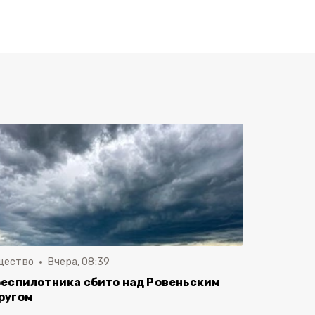
щество
Вчера, 08:39
беспилотника сбито над Ровеньским
ругом