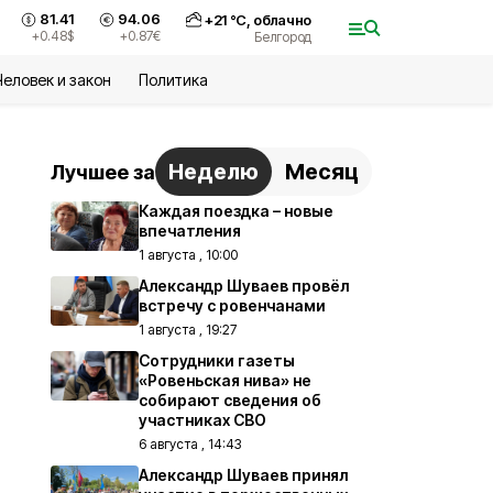
81.41
94.06
+
21
°С,
облачно
+0.48
$
+0.87
€
Белгород
Человек и закон
Политика
Неделю
Месяц
Лучшее за
Каждая поездка – новые
впечатления
1 августа , 10:00
Александр Шуваев провёл
встречу с ровенчанами
1 августа , 19:27
Сотрудники газеты
«Ровеньская нива» не
собирают сведения об
участниках СВО
6 августа , 14:43
Александр Шуваев принял