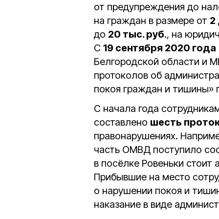
от предупреждения до на
на граждан в размере от
2
до
20 тыс. руб
., на юриди
С
19 сентября 2020 года
Белгородской области и 
протоколов об администра
покоя граждан и тишины» 
С начала года сотрудника
составлено
шесть прото
правонарушениях. Наприм
часть ОМВД поступило со
в посёлке Ровеньки стоит 
Прибывшие на место сотру
о нарушении покоя и тишин
наказание в виде админис