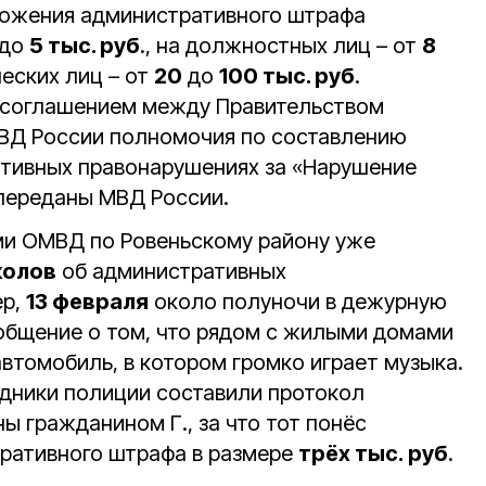
ложения административного штрафа
до
5 тыс. руб
., на должностных лиц – от
8
ческих лиц – от
20
до
100 тыс. руб
.
соглашением между Правительством
МВД России полномочия по составлению
тивных правонарушениях за «Нарушение
переданы МВД России.
ми ОМВД по Ровеньскому району уже
колов
об административных
ер,
13 февраля
около полуночи в дежурную
общение о том, что рядом с жилыми домами
автомобиль, в котором громко играет музыка.
дники полиции составили протокол
ы гражданином Г., за что тот понёс
тративного штрафа в размере
трёх тыс. руб
.