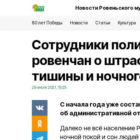
Новости Ровеньского м
80 лет Победы
Новости
Статьи
Культура
Сотрудники пол
ровенчан о штра
тишины и ночног
29 июля 2021, 15:25
С начала года уже сост
об административной о
Далеко не всё население 
ночной покой и сон людей