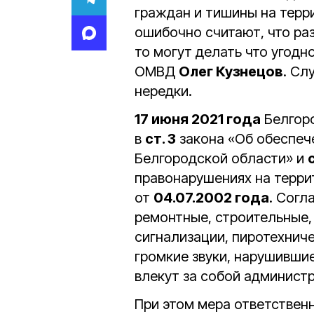
граждан и тишины на терр
ошибочно считают, что раз
то могут делать что угодн
ОМВД
Олег Кузнецов
. Сл
нередки.
17 июня 2021 года
Белгоро
в
ст. 3
закона «Об обеспеч
Белгородской области» и
с
правонарушениях на терри
от
04.07.2002 года
. Согл
ремонтные, строительные,
сигнализации, пиротехниче
громкие звуки, нарушивши
влекут за собой админист
При этом мера ответствен