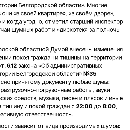
итории Белгородской области». Многие
 они «в своей квартире», «в своём дворе»,
о и когда угодно, отметил старший инспектор
учаи шумных работ и «дискотек» за полночь
дской областной Думой внесены изменения
ении покоя граждан и тишины на территории
т. 6.12
закона «Об административных
тории Белгородской области»
№35
асно принятому документу любые шумы:
 разгрузочно-погрузочные работы, звуки
ских средств, музыки, песен и плясок и иные
е тишину и покой граждан с
22:00
до
8:00
,
ративную ответственность.
ности зависит от вида производимых шумов: