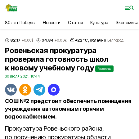
80 лет Победы
Новости
Статьи
Культура
Экономика
82.17
94.84
+
22
°С,
облачно
+0.00
$
+0.00
€
Белгород
Ровеньская прокуратура
проверила готовность школ
к новому учебному году
Новость
30 июля 2021, 10:44
СОШ №2 предстоит обеспечить помещения
учреждения автономным горячим
водоснабжением.
Прокуратура Ровеньского района,
по поручению прокуратуры области,