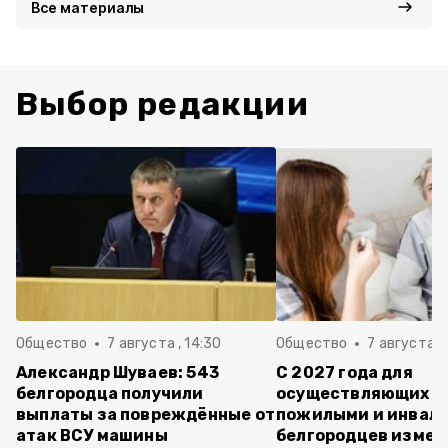
Все материалы
Выбор редакции
Общество
7 августа , 14:30
Общество
7 августа , 
Александр Шуваев: 543
С 2027 года для
белгородца получили
осуществляющих ух
выплаты за повреждённые от
пожилыми и инвал
атак ВСУ машины
белгородцев измен