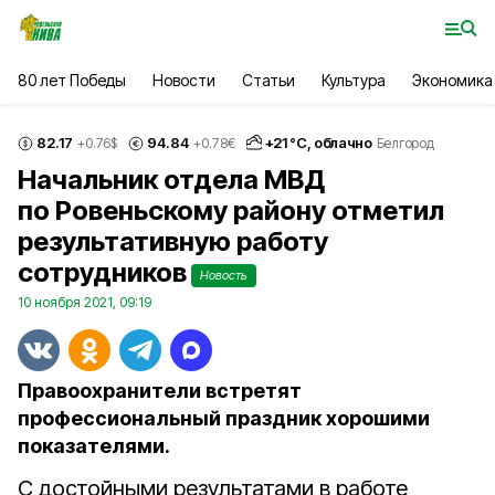
80 лет Победы
Новости
Статьи
Культура
Экономика
82.17
94.84
+
21
°С,
облачно
+0.76
$
+0.78
€
Белгород
Начальник отдела МВД
по Ровеньскому району отметил
результативную работу
сотрудников
Новость
10 ноября 2021, 09:19
Правоохранители встретят
профессиональный праздник хорошими
показателями.
С достойными результатами в работе