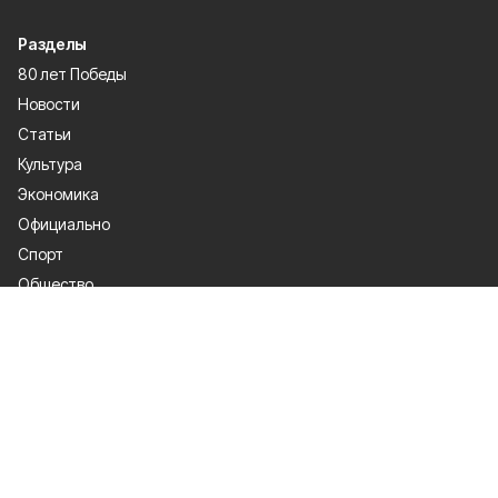
Разделы
80 лет Победы
Новости
Статьи
Культура
Экономика
Официально
Спорт
Общество
Газета
Политика
Человек и закон
О проекте
Об издании
Правила использования