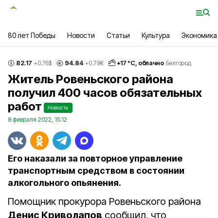
80 лет Победы
Новости
Статьи
Культура
Экономика
82.17
94.84
+
17
°С,
облачно
+0.76
$
+0.78
€
Белгород
Житель Ровеньского района
получил 400 часов обязательных
работ
Новость
8 февраля 2022, 15:12
Его наказали за повторное управление
транспортным средством в состоянии
алкогольного опьянения.
Помощник прокурора Ровеньского района
Денис Криволапов
сообщил, что