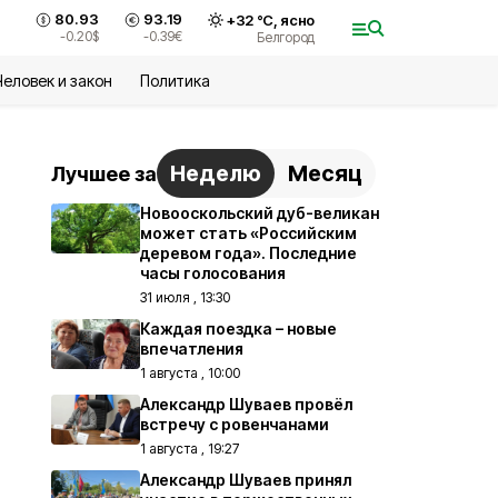
80.93
93.19
+
32
°С,
ясно
-0.20
$
-0.39
€
Белгород
Человек и закон
Политика
Неделю
Месяц
Лучшее за
Новооскольский дуб-великан
может стать «Российским
деревом года». Последние
часы голосования
31 июля , 13:30
Каждая поездка – новые
впечатления
1 августа , 10:00
Александр Шуваев провёл
встречу с ровенчанами
1 августа , 19:27
Александр Шуваев принял