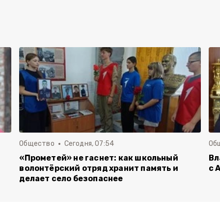
Общество
Сегодня, 07:54
Об
«Прометей» не гаснет: как школьный
Вл
волонтёрский отряд хранит память и
с 
делает село безопаснее