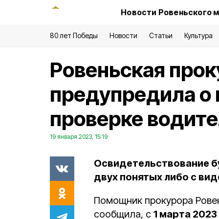
Новости Ровеньского м
80 лет Победы
Новости
Статьи
Культура
Ровеньская прок
предупредила о 
проверке водите
19 января 2023, 15:19
Освидетельствование б
двух понятых либо с ви
Помощник прокурора Рове
сообщила, с
1 марта 2023