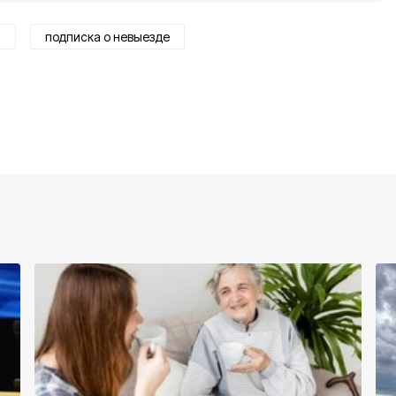
а
подписка о невыезде