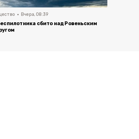
щество
Вчера, 08:39
беспилотника сбито над Ровеньским
ругом