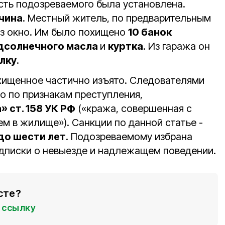
ть подозреваемого была установлена.
чина
. Местный житель, по предварительным
ез окно. Им было похищено
10 банок
дсолнечного масла
и
куртка
. Из гаража он
лку
.
хищенное частично изъято. Следователями
о по признакам преступления,
«а» ст. 158 УК РФ
(«кража, совершенная с
м в жилище»). Санкции по данной статье -
до шести лет
. Подозреваемому избрана
одписки о невыезде и надлежащем поведении.
сте?
ссылку