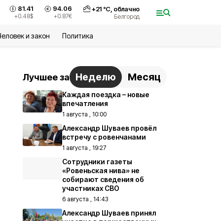
81.41
94.06
+
21
°С,
облачно
+0.48
$
+0.87
€
Белгород
Человек и закон
Политика
Неделю
Месяц
Лучшее за
Каждая поездка – новые
впечатления
1 августа , 10:00
Александр Шуваев провёл
встречу с ровенчанами
1 августа , 19:27
Сотрудники газеты
«Ровеньская нива» не
собирают сведения об
участниках СВО
6 августа , 14:43
Александр Шуваев принял