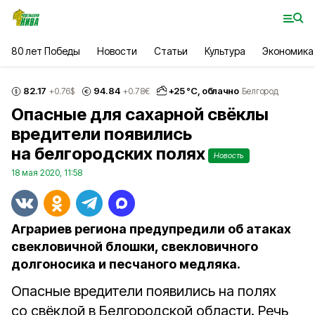
80 лет Победы
Новости
Статьи
Культура
Экономика
82.17
94.84
+
25
°С,
облачно
+0.76
$
+0.78
€
Белгород
Опасные для сахарной свёклы
вредители появились
на белгородских полях
Новость
18 мая 2020, 11:58
Аграриев региона предупредили об атаках
свекловичной блошки, свекловичного
долгоносика и песчаного медляка.
Опасные вредители появились на полях
со свёклой в Белгородской области. Речь