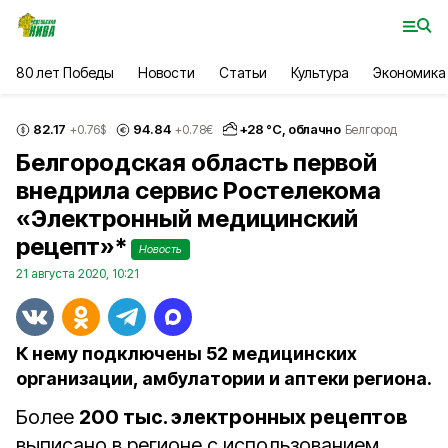
80 лет Победы
Новости
Статьи
Культура
Экономика
82.17
94.84
+
28
°С,
облачно
+0.76
$
+0.78
€
Белгород
Белгородская область первой
внедрила сервис Ростелекома
«Электронный медицинский
рецепт»*
Новость
21 августа 2020, 10:21
К нему подключены 52 медицинских
организации, амбулатории и аптеки региона.
Более
200 тыс. электронных рецептов
выписано в регионе с использованием