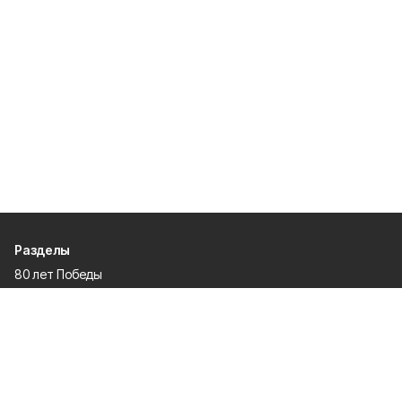
Разделы
80 лет Победы
Новости
Статьи
Культура
Экономика
Официально