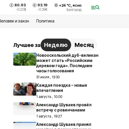
80.93
93.19
+
24
°С,
ясно
-0.20
$
-0.39
€
Белгород
Человек и закон
Политика
Неделю
Месяц
Лучшее за
Новооскольский дуб-великан
может стать «Российским
деревом года». Последние
часы голосования
31 июля , 13:30
Каждая поездка – новые
впечатления
1 августа , 10:00
Александр Шуваев провёл
встречу с ровенчанами
1 августа , 19:27
Александр Шуваев принял