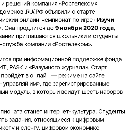
 и решений компания «Ростелеком»
оменов .RU/.РФ объявили о старте
йский онлайн-чемпионат по игре «
Изучи
». Она продлится до
9 ноября
2020 года
,
овании приглашаются школьники и студенты
с-служба компании «Ростелеком».
ится при информационной поддержке фонда
ИТ, РАЭК и «Разумного журнала». Старт
н пройдёт в онлайн — режиме на сайте
 управляй им», где зарегистрированные
ный модуль, в который войдут шесть наборов
пионата станет интернет-культура. Студенты
ять задания, относящиеся к цифровым
икету и сленгу, цифровой экономике