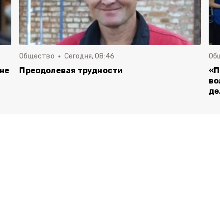
Общество
Сегодня, 08:46
Об
 не
Преодолевая трудности
«П
во
де