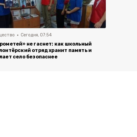
щество
Сегодня, 07:54
рометей» не гаснет: как школьный
лонтёрский отряд хранит память и
лает село безопаснее