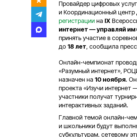
Провайдер цифровых услуг
и Координационный центр д
регистрации
на
IX
Всеросси
интернет — управляй им
принять участие в соревн
до
18 лет
, сообщила прес
Онлайн-чемпионат провод
«Разумный интернет», РОЦ
назначен на
10 ноября
. О
проекта «Изучи интернет —
участники получат турнир
интерактивных заданий.
Главной темой онлайн-чем
и школьники будут выполн
субкультурам, сетевому эт