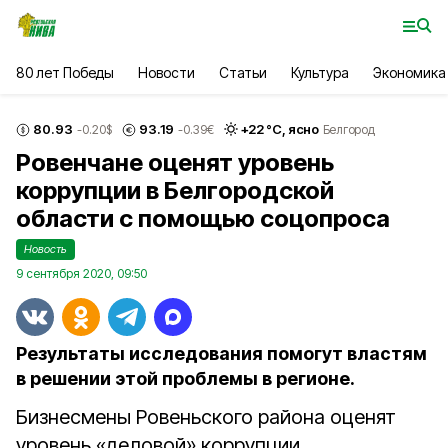
80 лет Победы
Новости
Статьи
Культура
Экономика
80.93
93.19
+
22
°С,
ясно
-0.20
$
-0.39
€
Белгород
Ровенчане оценят уровень
коррупции в Белгородской
области с помощью соцопроса
Новость
9 сентября 2020, 09:50
Результаты исследования помогут властям
в решении этой проблемы в регионе.
Бизнесмены Ровеньского района оценят
уровень «деловой» коррупции