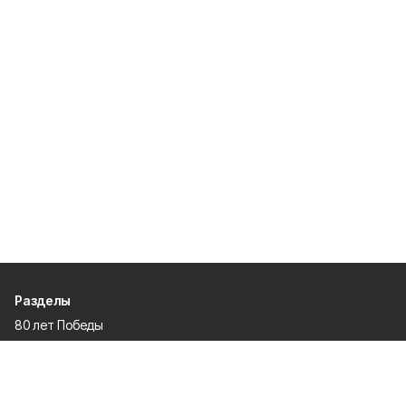
Разделы
80 лет Победы
Новости
Статьи
Культура