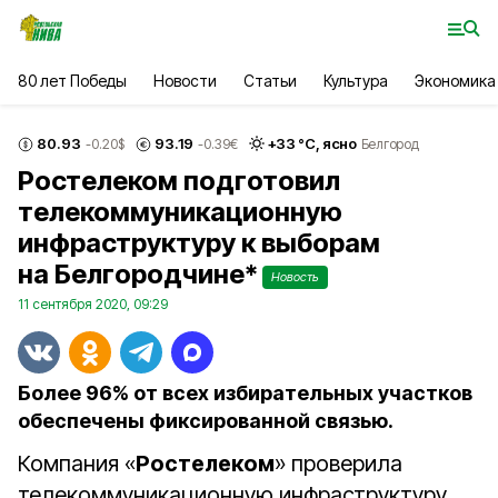
80 лет Победы
Новости
Статьи
Культура
Экономика
80.93
93.19
+
33
°С,
ясно
-0.20
$
-0.39
€
Белгород
Ростелеком подготовил
телекоммуникационную
инфраструктуру к выборам
на Белгородчине*
Новость
11 сентября 2020, 09:29
Более 96% от всех избирательных участков
обеспечены фиксированной связью.
Компания «
Ростелеком
» проверила
телекоммуникационную инфраструктуру