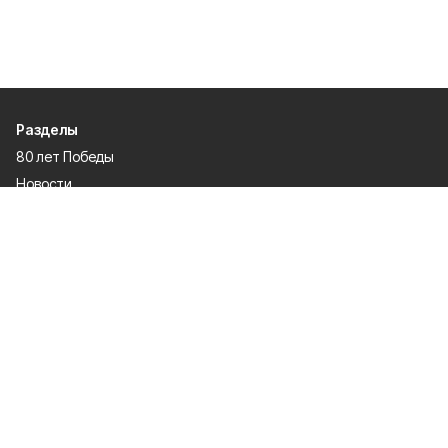
Разделы
80 лет Победы
Новости
Статьи
Культура
Экономика
Официально
Спорт
Общество
Газета
Политика
Человек и закон