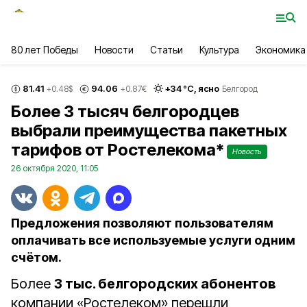
80 лет Победы
Новости
Статьи
Культура
Экономика
81.41
94.06
+
34
°С,
ясно
+0.48
$
+0.87
€
Белгород
Более 3 тысяч белгородцев
выбрали преимущества пакетных
тарифов от Ростелекома*
Новость
26 октября 2020, 11:05
Предложения позволяют пользователям
оплачивать все используемые услуги одним
счётом.
Более
3 тыс. белгородских абонентов
компании «Ростелеком» перешли