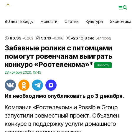
80 лет Победы
Новости
Статьи
Культура
Экономика
80.93
93.19
+
26
°С,
ясно
-0.20
$
-0.39
€
Белгород
Забавные ролики с питомцами
помогут ровенчанам выиграть
конкурс «Ростелекома»*
Новость
23 ноября 2020, 15:45
Их необходимо опубликовать до 3 декабря.
Компания «Ростелеком» и Possible Group
запустили совместный проект. Объявлен
конкурс в поддержку услуги домашнего