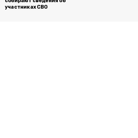
собирают сведения об
участниках СВО