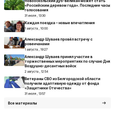
Новооскольский дуб-великан может стать
«Российским деревом года». Последние часы
голосования
31 июля , 13:30
Каждая поездка – новые впечатления
1 августа , 10:00
Александр Шуваев провёл встречу с
ровенчанами
1 августа , 19:27
Александр Шуваев принял участие в
торжественных мероприятиях по случаю Дня
Воздушно-десантных войск
2 августа , 12:54
Ветераны СВО из Белгородской области
получили адаптивную одежду от фонда
«Защитники Отечества»
31 июля , 13:57
Все материалы