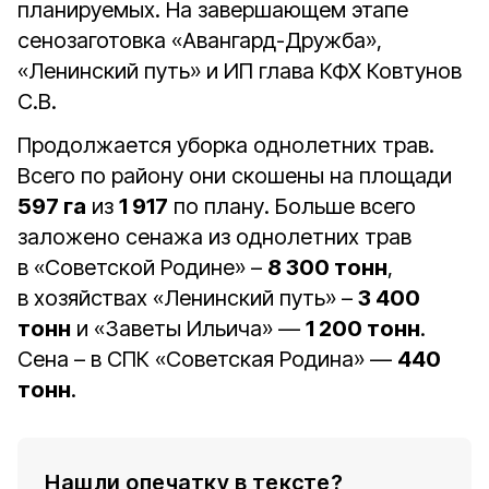
планируемых. На завершающем этапе
сенозаготовка «Авангард-Дружба»,
«Ленинский путь» и ИП глава КФХ Ковтунов
С.В.
Продолжается уборка однолетних трав.
Всего по району они скошены на площади
597 га
из
1 917
по плану. Больше всего
заложено сенажа из однолетних трав
в «Советской Родине» –
8 300 тонн
,
в хозяйствах «Ленинский путь» –
3 400
тонн
и «Заветы Ильича» —
1 200 тонн
.
Сена – в СПК «Советская Родина» —
440
тонн
.
Нашли опечатку в тексте?