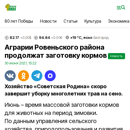
80 лет Победы
Новости
Статьи
Культура
Экономика
82.17
94.84
+
19
°С,
ясно
+0.00
$
+0.00
€
Белгород
Аграрии Ровеньского района
продолжат заготовку кормов
Новость
30 июня 2021, 15:22
Хозяйство «Советская Родина» скоро
завершит уборку многолетних трав на сено.
Июнь – время массовой заготовки кормов
для животных на период зимовки.
По данным управления сельского
хозяйства, природопользования и развития