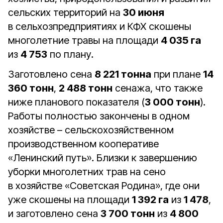
сельских территорий на
30 июня
в сельхозпредприятиях и КФХ скошены
многолетние травы на площади
4 035 га
из
4 753
по плану.
Заготовлено сена
8 221 тонна
при плане
14
360 тонн
,
2 488 тонн
сенажа, что также
ниже планового показателя (
3 000 тонн
).
Работы полностью закончены в одном
хозяйстве – сельскохозяйственном
производственном кооперативе
«Ленинский путь». Близки к завершению
уборки многолетних трав на сено
в хозяйстве «Советская Родина», где они
уже скошены на площади
1 392 га
из
1 478
,
и заготовлено сена
3 700 тонн
из
4 800