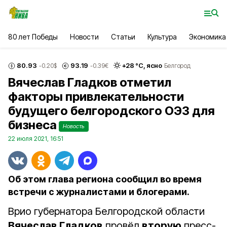
80 лет Победы
Новости
Статьи
Культура
Экономика
80.93
93.19
+
28
°С,
ясно
-0.20
$
-0.39
€
Белгород
Вячеслав Гладков отметил
факторы привлекательности
будущего белгородского ОЭЗ для
бизнеса
Новость
22 июля 2021, 16:51
Об этом глава региона сообщил во время
встречи с журналистами и блогерами.
Врио губернатора Белгородской области
Вячеслав Гладков
провёл
вторую
пресс-