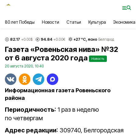
80 лет Победы
Новости
Статьи
Культура
Экономика
82.17
94.84
+
27
°С,
ясно
+0.00
$
+0.00
€
Белгород
Газета «Ровеньская нива» №32
от 6 августа 2020 года
Новость
20 августа 2020, 10:40
Информационная газета Ровеньского
района
Периодичность
: 1 раз в неделю
по четвергам
Адрес редакции
: 309740, Белгородская