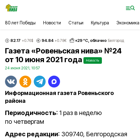
80 лет Победы
Новости
Статьи
Культура
Экономика
82.17
94.84
+
29
°С,
облачно
+0.76
$
+0.78
€
Белгород
Газета «Ровеньская нива» №24
от 10 июня 2021 года
Новость
24 июня 2021, 10:57
Информационная газета Ровеньского
района
Периодичность
: 1 раз в неделю
по четвергам
Адрес редакции
: 309740, Белгородская