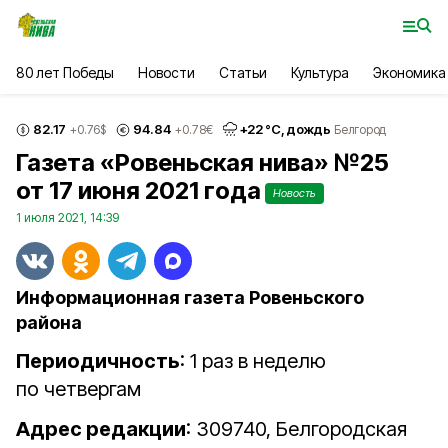
80 лет Победы
Новости
Статьи
Культура
Экономика
82.17
94.84
+
22
°С,
дождь
+0.76
$
+0.78
€
Белгород
Газета «Ровеньская нива» №25
от 17 июня 2021 года
Новость
1 июля 2021, 14:39
Информационная газета Ровеньского
района
Периодичность
: 1 раз в неделю
по четвергам
Адрес редакции
: 309740, Белгородская