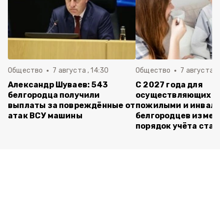
Общество
7 августа , 14:30
Общество
7 августа , 
Александр Шуваев: 543
С 2027 года для
белгородца получили
осуществляющих ух
выплаты за повреждённые от
пожилыми и инвал
атак ВСУ машины
белгородцев измен
порядок учёта ста