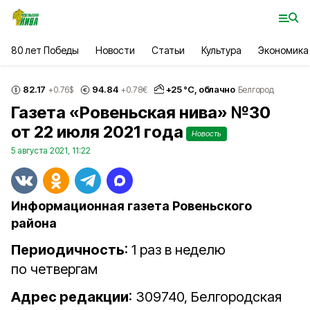
80 лет Победы
Новости
Статьи
Культура
Экономика
82.17
94.84
+
25
°С,
облачно
+0.76
$
+0.78
€
Белгород
Газета «Ровеньская нива» №30
от 22 июля 2021 года
Новость
5 августа 2021, 11:22
Информационная газета Ровеньского
района
Периодичность
: 1 раз в неделю
по четвергам
Адрес редакции
: 309740, Белгородская