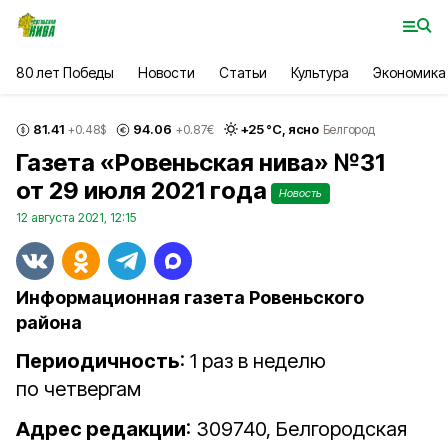
80 лет Победы
Новости
Статьи
Культура
Экономика
81.41
94.06
+
25
°С,
ясно
+0.48
$
+0.87
€
Белгород
Газета «Ровеньская нива» №31
от 29 июля 2021 года
Новость
12 августа 2021, 12:15
Информационная газета Ровеньского
района
Периодичность
: 1 раз в неделю
по четвергам
Адрес редакции
: 309740, Белгородская